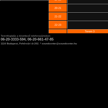
20-21
21-22
22-23
Terem 3
Teremfoglalás a következő telefonszámokon:
06-20-3333-594, 06-20-661-47-85
1116 Budapest, Fehérvári út 202. * soundcenter@soundcenter.hu